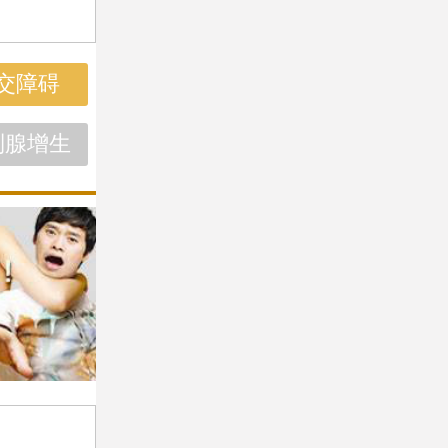
交障碍
列腺增生