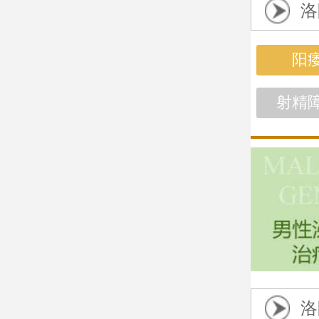
洛
阳
射精
洛