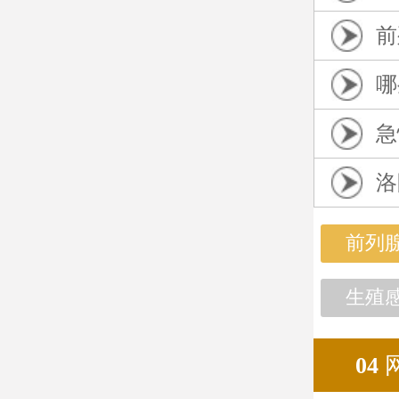
前
哪
急
洛
前列
生殖
04