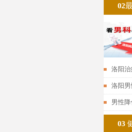
02
洛阳治
洛阳男
男性降
03