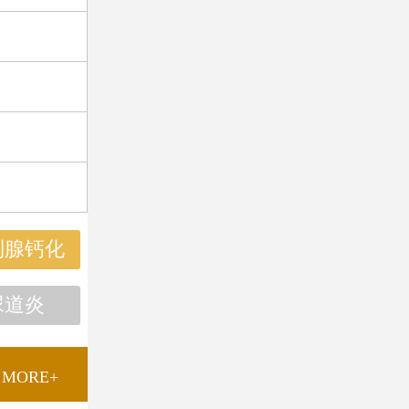
列腺钙化
尿道炎
MORE+