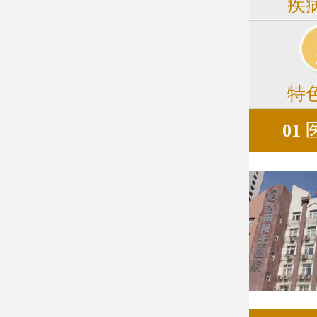
疾
特
01