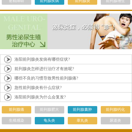
射精障碍
前列腺疾病
前列腺炎
前列腺增生
洛阳前列腺炎发病有哪些症状?
前列腺炎怎样进行治疗才有效呢?
哪些不良的习惯导致男性前列腺痛?
急性前列腺炎有什么症状?
洛阳前列腺炎为什么会复发?
前列腺痛
前列腺肥大
前列腺囊肿
前列腺钙化
生殖感染
龟头炎
睾丸炎
尿道炎