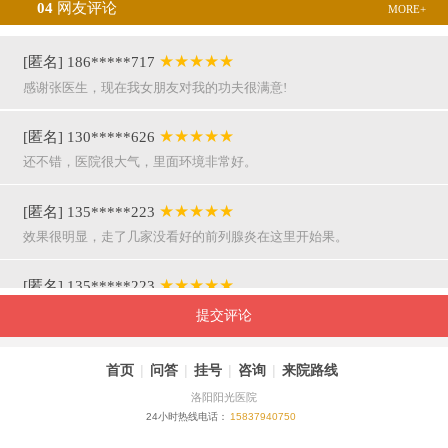
04
网友评论
MORE+
★★★★★
[匿名] 186*****717
感谢张医生，现在我女朋友对我的功夫很满意!
★★★★★
[匿名] 130*****626
还不错，医院很大气，里面环境非常好。
★★★★★
[匿名] 135*****223
效果很明显，走了几家没看好的前列腺炎在这里开始果。
★★★★★
[匿名] 135*****223
呵呵，就是屌，你们医院护士穿着挺漂亮的。
提交评论
★★★★★
[匿名] 155*****941
首页
|
问答
|
挂号
|
咨询
|
来院路线
万主任果然名不虚传，好，挺亲近和严谨。
洛阳阳光医院
24小时热线电话：
15837940750
★★★★★
[匿名] 180*****290