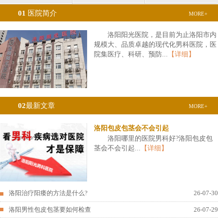
01
医院简介
MORE+
洛阳阳光医院，是目前为止洛阳市内
规模大、品质卓越的现代化男科医院，医
院集医疗、科研、预防...
【详细】
02
最新文章
MORE+
洛阳包皮包茎会不会引起
洛阳哪里的医院男科好?洛阳包皮包
茎会不会引起...
【详细】
洛阳治疗阳痿的方法是什么?
26-07-30
洛阳男性包皮包茎要如何检查
26-07-29