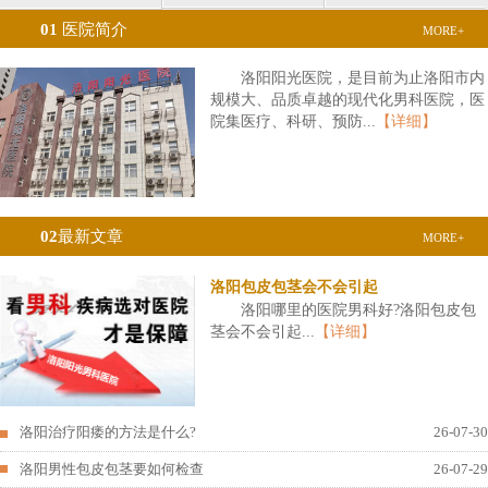
01
医院简介
MORE+
洛阳阳光医院，是目前为止洛阳市内
规模大、品质卓越的现代化男科医院，医
院集医疗、科研、预防...
【详细】
02
最新文章
MORE+
洛阳包皮包茎会不会引起
洛阳哪里的医院男科好?洛阳包皮包
茎会不会引起...
【详细】
洛阳治疗阳痿的方法是什么?
26-07-30
洛阳男性包皮包茎要如何检查
26-07-29